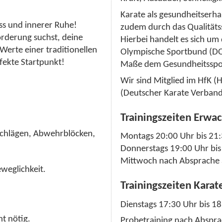
Karate als gesundheitserha
ess und innerer Ruhe!
zudem durch das Qualitäts
orderung suchst, deine
Hierbei handelt es sich um
Werte einer traditionellen
Olympische Sportbund (DOS
rfekte Startpunkt!
Maße dem Gesundheitssp
Wir sind Mitglied im HfK 
(Deutscher Karate Verban
Trainingszeiten Erwa
s Schlägen, Abwehrblöcken,
Montags 20:00 Uhr bis 21
Donnerstags 19:00 Uhr bi
Mittwoch nach Absprache 
eweglichkeit.
Trainingszeiten Karat
Dienstags 17:30 Uhr bis 1
t nötig.
Probetraining nach Abspra