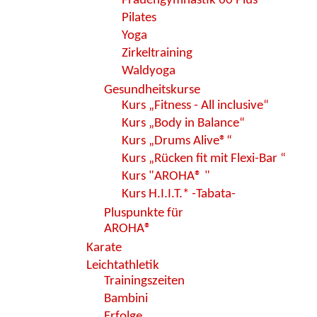
Frauengymnastik 60 Plus
Pilates
Yoga
Zirkeltraining
Waldyoga
Gesundheitskurse
Kurs „Fitness - All inclusive“
Kurs „Body in Balance“
Kurs „Drums Alive®“
Kurs „Rücken fit mit Flexi-Bar “
Kurs "AROHA® "
Kurs H.I.I.T.* -Tabata-
Pluspunkte für
AROHA®
Karate
Leichtathletik
Trainingszeiten
Bambini
Erfolge