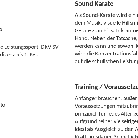
Sound Karate
Als Sound-Karate wird ein 
dem Musik, visuelle Hilfsm
o
Geräte zum Einsatz kommen
Hand: Neben der Tatsache, 
werden kann und sowohl K
te Leistungssport, DKV SV-
wird die Konzentrationsfä
lizenz bis 1. Kyu
auf die schulischen Leistun
Training / Voraussetz
Anfänger brauchen, außer 
ctor
Voraussetzungen mitzubring
prinzipiell für jedes Alter g
Aufgrund seiner vielseitig
ideal als Ausgleich zu den 
Kraft, Ausdauer, Schnelligk