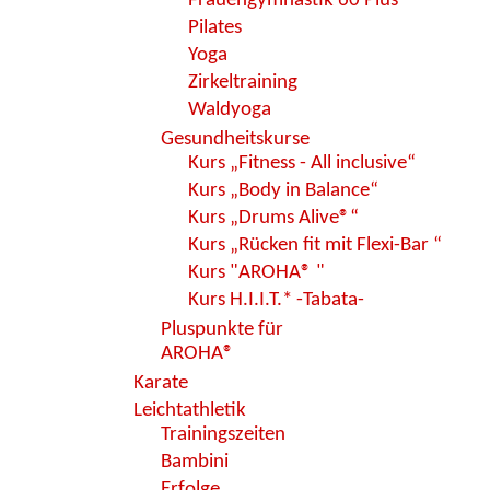
Frauengymnastik 60 Plus
Pilates
Yoga
Zirkeltraining
Waldyoga
Gesundheitskurse
Kurs „Fitness - All inclusive“
Kurs „Body in Balance“
Kurs „Drums Alive®“
Kurs „Rücken fit mit Flexi-Bar “
Kurs "AROHA® "
Kurs H.I.I.T.* -Tabata-
Pluspunkte für
AROHA®
Karate
Leichtathletik
Trainingszeiten
Bambini
Erfolge