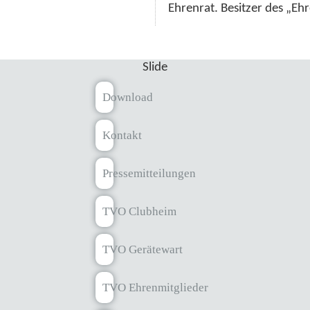
Ehrenrat. Besitzer des „Ehr
Slide
Download
Kontakt
Pressemitteilungen
TVO Clubheim
TVO Gerätewart
TVO Ehrenmitglieder