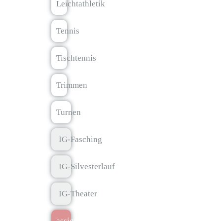
Leichtathletik
Tennis
Tischtennis
Trimmen
Turnen
IG-Fasching
IG-Silvesterlauf
IG-Theater
assignment
Pressemitteilungen