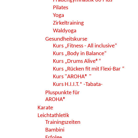
Frauengymnastik 60 Plus
Pilates
Yoga
Zirkeltraining
Waldyoga
Gesundheitskurse
Kurs „Fitness - All inclusive“
Kurs „Body in Balance“
Kurs „Drums Alive®“
Kurs „Rücken fit mit Flexi-Bar “
Kurs "AROHA® "
Kurs H.I.I.T.* -Tabata-
Pluspunkte für
AROHA®
Karate
Leichtathletik
Trainingszeiten
Bambini
Erfolge